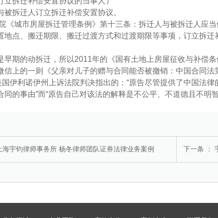
订立拆迁补偿安置协议的当事人）
与被拆迁人订立拆迁补偿安置协议。
院《城市房屋拆迁管理条例》第十三条：拆迁人与被拆迁人应当
置地点、搬迁期限、搬迁过渡方式和过渡期限等事项，订立拆迁
是早期的动拆迁，所以2011年的《国有土地上房屋征收与补偿
微信上的一则《父亲对儿子的赠与合同能否被撤销：中国合同法第1
日美国伊利诺伊州上诉法院判决指出的：“原告尽管提供了中国法
合同的事由”而“原告自己对该法的解释是不公平、不道德且不明
上海宇钧律师事务所 杨冬律师团队证券法律业务案例
下一条 ：