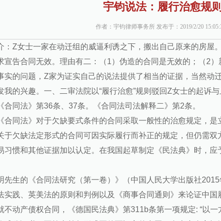
宇钧说法：履行治愈规
作者：宇钧律师事务所 发布于：2019/2/20 15:05
介：Z女士一家在动迁组的威逼利诱之下，搬出自己原来的房屋
求宣告合同无效。理由有二：（1）伪造的合同是无效的；（2）
事实的问题，Z家为证实自己的说法提供了相当的证据，当然动
发我的兴趣。一、二审法院以“履行治愈”规则驳回Z女士的起诉
《合同法》第36条、37条。《合同法司法解释二》第2条。
《合同法》对于欠缺要式条件的合同采取一般性的治愈规定，是
关于欠缺法定形式的合同可因实际履行而补正的规定，但仍需双
易习惯和其他证据加以认定。在我国起草制定《民法典》时，应
明先生的《合同法研究（第一卷）》（中国人民大学出版社201
法实践、英美法的原则和判例以及《商事合同通则》来论证中国
就不动产债权合同，《德国民法典》第311b条第一项规定: “