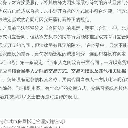
义务，对方接受履行，将其解释为因实际履行缔约的方式显然与
为双方已经达成合意，只不过其合意的方式因不符合法律、行政
缺法定形式的合同可因实际履行而补正的规定。
，之后的司法解释较之《合同法》的规定，要更加合理一些。比如
形式订立合同，但从双方从事的民事行为能够推定双方有订立合
形式订立的合同，但法律另有规定的除外。”在本案中，显然不能
国家建设的需要，更何况动迁组的威逼利诱，连面积都没有商定
012】8号）第一条规定：“当事人之间没有书面合同，一方以送
院应当
结合当事人之间的交易方式、交易习惯以及其他相关证据
件、凭证没有记载债权人名称，买卖合同当事人一方以此证明存
的除外。”类推到本案，有什么样的交易方式、交易习惯或是其
行治愈”规则判Z女士败诉是对法律的误用。
海市城市房屋拆迁管理实施细则》