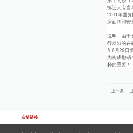
第十九条（
拆迁人应当
2001
年国务
房面积和安
说明：由于
行发出的在
年6月29
为构成撤销
释的重要！
上一条 ：
友情链接