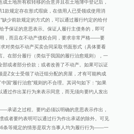
达成土地所有权转移的合意并且在土地簿中登记后，
依第1款规定存在形式瑕疵，在借用人已受领或使用消
：“缺少前款规定的方式的，可以通过履行约定的给付
式给予保证的意思表示。保证人履行主债务的，即可
适用，而且在不动产债权合同，要求非常严格——要
诈法》要求对类似不动产买卖合同采取书面形式（具体要看
言。在部分履行（类似于我国的履行治愈规则），一
全部或者部分价款；或者改善了不动产。如果可以证
须是Z女士受领了动迁组分配的房屋，才有可能构成
了中国“履行治愈”规则的不合理。其词句如下：“如果
以通过作出某行为来表示同意，而无须向要约人发出
——承诺之过程。要约必须以明确的意思表示作出，
习惯或者要约表明可以通过行为作出承诺的除外。可见
36条等规定的情形是双方当事人均为履行行为——一