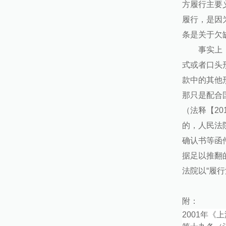
方履行主要
履行，是因
条是关于欠
事实上
式或者口头
款中的其他
那只是配合
（法释【2
的，人民法
确认书等函
据足以推翻
法院以“履
附：
2001
年《上