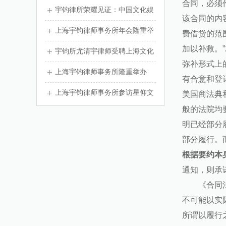
合同，必须
毅援疆
宇钧律所荣耀见证：中国文化娱
该合同的内
乐行业协会十周年大会盛况空前
上海宇钧律师事务所年会隆重举
费借贷的范
加以补救。
办
宇钧所尤清宇律师受聘上海文化
弥补形式上
娱乐行业协会律师志愿团负责人
上海宇钧律师事务所隆重举办
有合意和登记
2024年度年会活动
上海宇钧律师事务所参访星仰文
美国商法典
般的法院均
化活动
明已经部分
部分履行。
根据要约本
通知，则承
《合同
不可能以实
所谓以履行