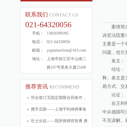
联系我们
CONTACT US
021-64320056
案情简
手机：
13818399395
诉至法院要
电话：
021-64320056
主要是一个
邮箱：
yujunlawfirm@163.com
问题，也引
地址：
上海市徐汇区中山南二
条文：
路107号美奂大厦23AB
结论：
释。条文是
推荐资讯
易方式、交
RECOMMEND
论证：
符合签订无固定期限合同条件，
在王利
单位不签，劳动者可获得双倍赔
携手启新——上海宇钧律师事务
中从德国司
不无误解。
偿吗？
所乔迁新址！
壮士出征——我所律师田智勇 勇