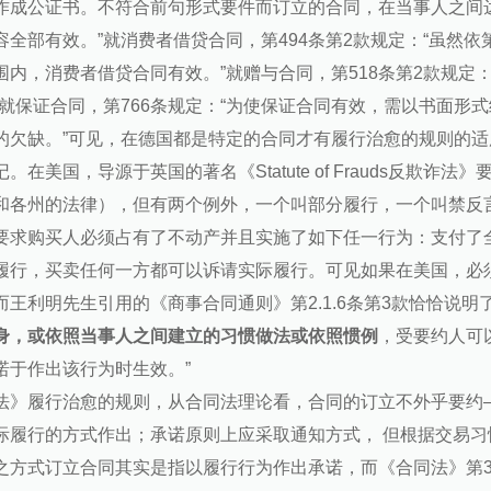
作成公证书。不符合前句形式要件而订立的合同，在当事人之间
容全部有效。”就消费者借贷合同，第494条第2款规定：“虽然
围内，消费者借贷合同有效。”就赠与合同，第518条第2款规定
”就保证合同，第766条规定：“为使保证合同有效，需以书面形
的欠缺。”可见，在德国都是特定的合同才有履行治愈的规则的
。在美国，导源于英国的著名《Statute of Frauds反欺
和各州的法律），但有两个例外，一个叫部分履行，一个叫禁反
要求购买人必须占有了不动产并且实施了如下任一行为：支付了
履行，买卖任何一方都可以诉请实际履行。可见如果在美国，必
而王利明先生引用的《商事合同通则》第2.1.6条第3款恰恰说明
身，或依照当事人之间建立的习惯做法或依照惯例
，受要约人可
诺于作出该行为时生效。”
法》履行治愈的规则，从合同法理论看，合同的订立不外乎要约
际履行的方式作出；承诺原则上应采取通知方式， 但根据交易
之方式订立合同其实是指以履行行为作出承诺，而《合同法》第