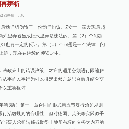
则再辨析
:32 点击量：
5162
。后动迁组伪造了一份动迁协议。Z女士一家发现后起
新式里弄被当成旧式里弄是违法的。第（2）个问题
迁组也有一定的反证。第（1）个问题是一个法律上的
与上诉，现在在继续的缠讼之中。
立法政策上的错误决策。对它的适用必须进行限缩解
方从事的民事行为可以推定出双方意思合致并结合交
予以重新检讨。
5年第3版）第十一章合同的形式第五节履行治愈规则
履行治愈规则的合理性。但对德国、英美等实践似乎
以一方当事人承担转移或取得土地所有权的义务为内容的