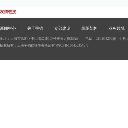
友情链接
新闻中心
|
关于宇钧
|
支部建设
|
组织架构
|
业务领域
地址：上海市徐汇区中山南二路107号美奂大厦23AB 电话：021-64320056 手机：138
版权所有：上海宇钧律师事务所所有
沪ICP备18045835号-1