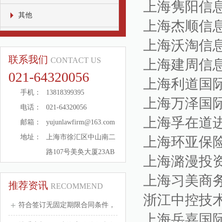
上海隽阳信
其他
上海杰顺信
上海沃淘信
联系我们
CONTACT US
上海建周信
021-64320056
上海利道国
手机：
13818399395
上海万泽国
电话：
021-64320056
上海孚在道
邮箱：
yujunlawfirm@163.com
地址：
上海市徐汇区中山南二
上海环亚保
路107号美奂大厦23AB
上海潞漫投
上海习美商
推荐资讯
RECOMMEND
浙江中控技
符合签订无固定期限合同条件，
上海岳嘉国