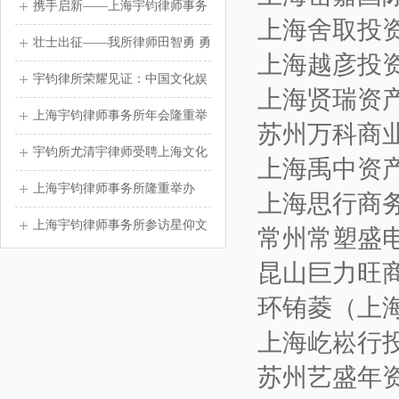
单位不签，劳动者可获得双倍赔
携手启新——上海宇钧律师事务
上海舍取投
偿吗？
所乔迁新址！
壮士出征——我所律师田智勇 勇
上海越彦投
毅援疆
宇钧律所荣耀见证：中国文化娱
上海贤瑞资
乐行业协会十周年大会盛况空前
上海宇钧律师事务所年会隆重举
苏州万科商
办
宇钧所尤清宇律师受聘上海文化
上海禹中资
娱乐行业协会律师志愿团负责人
上海宇钧律师事务所隆重举办
上海思行商
2024年度年会活动
上海宇钧律师事务所参访星仰文
常州常塑盛
化活动
昆山巨力旺
环铕菱（上
上海屹崧行
苏州艺盛年